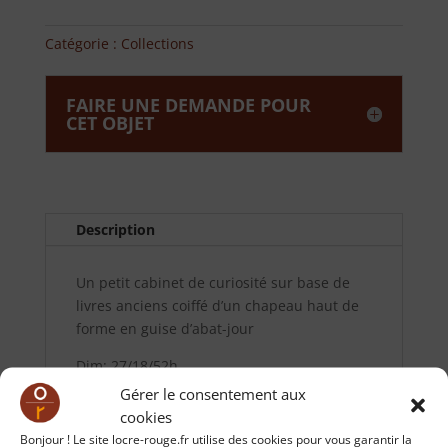
Catégorie :
Collections
FAIRE UNE DEMANDE POUR
CET OBJET
Description
Un petit cabinet de curiosité sur base de
livres anciens coiffé d’un chapeau haut de
forme en guise d’abat-jour
Dim: 27/18/52h
Gérer le consentement aux
cookies
Bonjour ! Le site locre-rouge.fr utilise des cookies pour vous garantir la