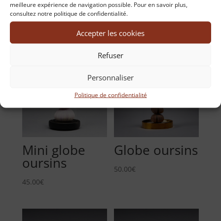
meilleure expérience de navigation possible. Pour en savoir plus,
consultez notre politique de confidentialité.
Accepter les cookies
Produits similaires
Refuser
VENDU
Personnaliser
Politique de confidentialité
Mini globe
Globe oursins
oursins
50.00
€
45.00
€