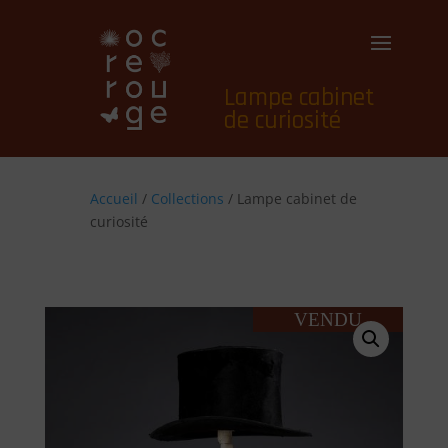
Lampe cabinet
de curiosité
Accueil
/
Collections
/ Lampe cabinet de
curiosité
VENDU